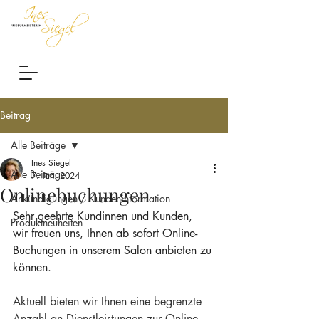
Beitrag
Alle Beiträge
Ines Siegel
Alle Beiträge
7. Jan. 2024
Onlinebuchungen
Ankündigungen / Kundeninformation
Sehr geehrte Kundinnen und Kunden,
Produktneuheiten
wir freuen uns, Ihnen ab sofort Online-
Buchungen in unserem Salon anbieten zu 
können.
Aktuell bieten wir Ihnen eine begrenzte 
Anzahl an Dienstleistungen zur Online-