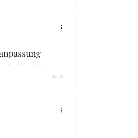
te, sowie auf Google Maps und
ine Einträge vorhanden :)
och einmal vorbei. Vielen
f Ihren Besuch im Sal
sanpassung
nd Ihre Treue sind die
lb ist es mir wichtig, Sie
isanpassung ab 01. Januar
r unsere Preise erst vor kurzer
 diese erneute Entscheidung
en – insbesondere bei Löhnen,
rtigen Pflege