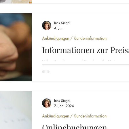
Änderungen direkt hier auf unserer Websei
Apple Karten! Aktuelle Änderung: Derzeit ke
Schauen Sie daher gerne vor Ihrem Besuch n
Ines Siegel
Dank für Ihr Verständnis – wir freuen uns au
4. Jan.
Ankündigungen / Kundeninformation
Informationen zur Prei
Liebe Kundinnen und Kunden, Ihr Vertrauen u
Grundlage unseres täglichen Arbeitens. Desha
offen und transparent über eine weitere Pre
2026 zu informieren. Mir ist bewusst, dass wi
Zeit angepasst haben. Umso schwerer ist mir
gefallen. Die anhaltenden Kostensteigerung
Ines Siegel
Mieten, Energie, Abgaben sowie bei hochwe
7. Jan. 2024
Ankündigungen / Kundeninformation
Onlinebuchungen