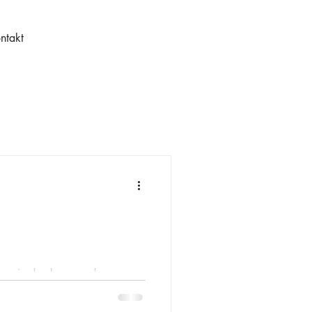
ntakt
nn es in den kommenden
szeiten kommen. Damit Sie
n wir alle aktuellen Zeiten und