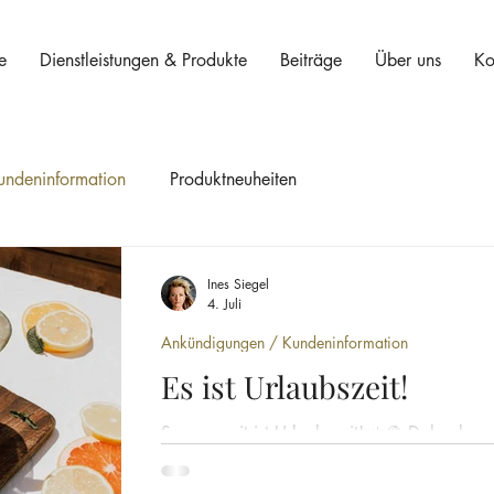
e
Dienstleistungen & Produkte
Beiträge
Über uns
Ko
ndeninformation
Produktneuheiten
Ines Siegel
4. Juli
Ankündigungen / Kundeninformation
Es ist Urlaubszeit!
Sommerzeit ist Urlaubszeit! ☀️⛱️ Daher ka
Wochen vereinzelt zu angepassten Öffnung
immer bestens informiert sind, veröffentliche