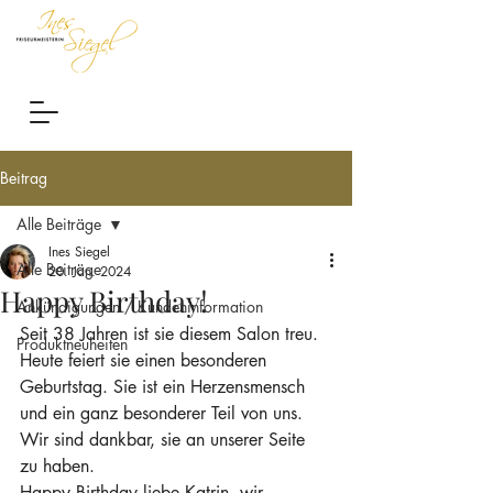
Beitrag
Alle Beiträge
Ines Siegel
Alle Beiträge
20. Jan. 2024
Happy Birthday!
Ankündigungen / Kundeninformation
Seit 38 Jahren ist sie diesem Salon treu. 
Produktneuheiten
Heute feiert sie einen besonderen 
Geburtstag. Sie ist ein Herzensmensch 
und ein ganz besonderer Teil von uns. 
Wir sind dankbar, sie an unserer Seite 
zu haben.
Happy Birthday liebe Katrin, wir 